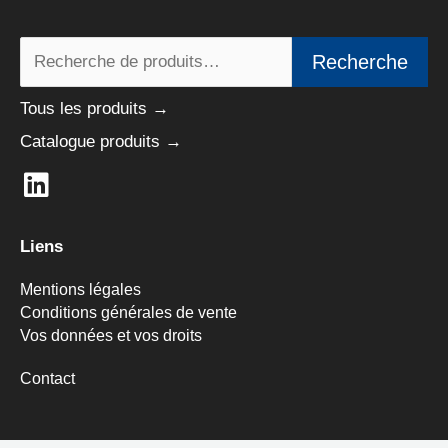
Recherche
Recherche
pour :
Tous les produits →
Catalogue produits →
L
i
n
Liens
k
e
Mentions légales
d
Conditions générales de vente
Vos données et vos droits
i
n
Contact