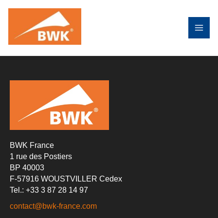
Aller
au
contenu
BWK France
1 rue des Postiers
BP 40003
F-57916 WOUSTVILLER Cedex
Tel.: +33 3 87 28 14 97
contact@bwk-france.com