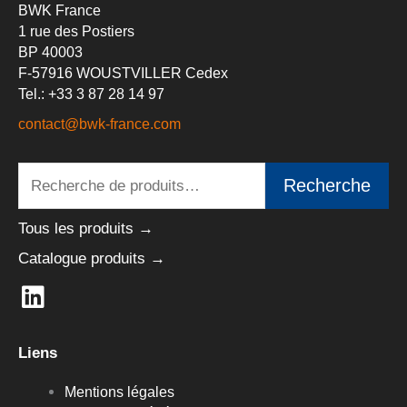
BWK France
1 rue des Postiers
BP 40003
F-57916 WOUSTVILLER Cedex
Tel.: +33 3 87 28 14 97
contact@bwk-france.com
Recherche
Recherche
pour :
Tous les produits →
Catalogue produits →
L
i
n
Liens
k
e
Mentions légales