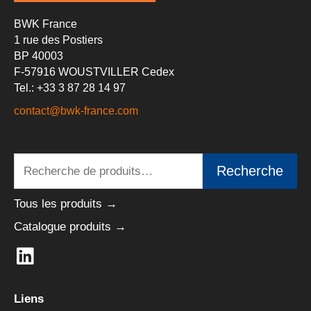
BWK France
1 rue des Postiers
BP 40003
F-57916 WOUSTVILLER Cedex
Tel.: +33 3 87 28 14 97
contact@bwk-france.com
Recherche
Recherche
pour :
Tous les produits →
Catalogue produits →
L
i
n
Liens
k