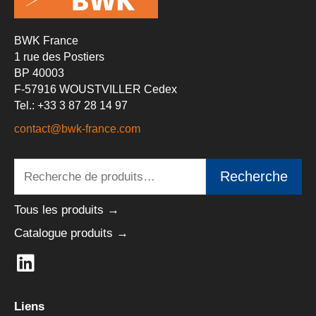
BWK France
1 rue des Postiers
BP 40003
F-57916 WOUSTVILLER Cedex
Tel.: +33 3 87 28 14 97
contact@bwk-france.com
Recherche
Recherche
pour :
Tous les produits →
Catalogue produits →
L
i
n
Liens