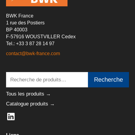
BWK France
1 rue des Postiers
BP 40003
F-57916 WOUSTVILLER Cedex
Tel.: +33 3 87 28 14 97
contact@bwk-france.com
Recherche
Recherche
pour :
Tous les produits →
Catalogue produits →
L
i
n