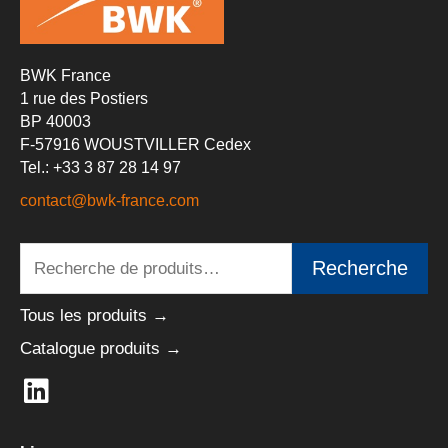
BWK France
1 rue des Postiers
BP 40003
F-57916 WOUSTVILLER Cedex
Tel.: +33 3 87 28 14 97
contact@bwk-france.com
Recherche
Recherche
pour :
Tous les produits →
Catalogue produits →
L
i
n