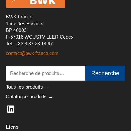
BWK France
1 rue des Postiers
BP 40003
F-57916 WOUSTVILLER Cedex
Tel.: +33 3 87 28 14 97
contact@bwk-france.com
Recherche
Recherche
pour :
Tous les produits →
Catalogue produits →
L
i
n
Liens