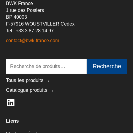
BWK France
1 rue des Postiers
BP 40003
F-57916 WOUSTVILLER Cedex
Tel.: +33 3 87 28 14 97
contact@bwk-france.com
Recherche
Recherche
pour :
Tous les produits →
Catalogue produits →
L
i
n
Liens
k