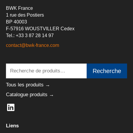
BWK France
1 rue des Postiers
BP 40003
F-57916 WOUSTVILLER Cedex
Tel.: +33 3 87 28 14 97
contact@bwk-france.com
Recherche
Recherche
pour :
Tous les produits →
Catalogue produits →
L
i
n
Liens
k