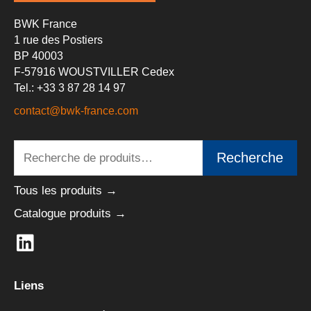
BWK France
1 rue des Postiers
BP 40003
F-57916 WOUSTVILLER Cedex
Tel.: +33 3 87 28 14 97
contact@bwk-france.com
Recherche
Recherche
pour :
Tous les produits →
Catalogue produits →
L
i
n
Liens
k