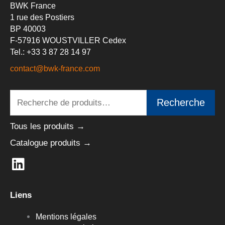
BWK France
1 rue des Postiers
BP 40003
F-57916 WOUSTVILLER Cedex
Tel.: +33 3 87 28 14 97
contact@bwk-france.com
Recherche
Recherche
pour :
Tous les produits →
Catalogue produits →
L
i
n
Liens
k
e
Mentions légales