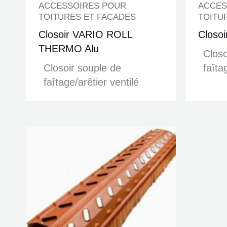
ACCESSOIRES POUR
ACCES
TOITURES ET FACADES
TOITU
Closoir VARIO ROLL
Closo
THERMO Alu
Closo
Closoir souple de
faîta
faîtage/arêtier ventilé