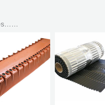
ciés……