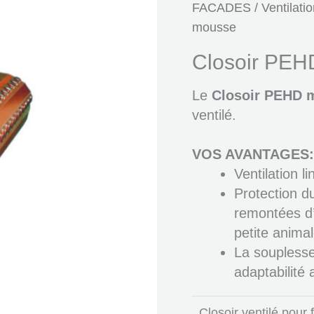
FACADES
/
Ventilati
mousse
Closoir PEH
Le
Closoir PEHD 
ventilé.
VOS AVANTAGES:
Ventilation l
Protection du 
remontées d’
petite animal
La soupless
adaptabilité 
Closoir ventilé pour