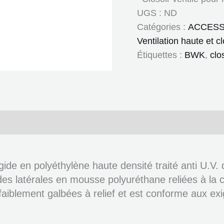
UGS :
ND
Catégories :
ACCESS
Ventilation haute et cl
Étiquettes :
BWK
,
clo
ires
Documents
gide en polyéthylène haute densité traité anti U.V.
des latérales en mousse polyuréthane reliées à la 
 ou faiblement galbées à relief et est conforme aux