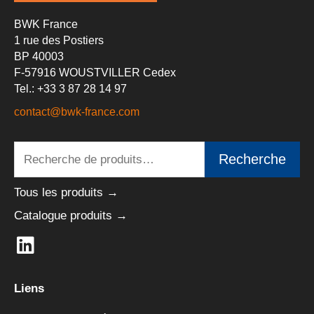
BWK France
1 rue des Postiers
BP 40003
F-57916 WOUSTVILLER Cedex
Tel.: +33 3 87 28 14 97
contact@bwk-france.com
Recherche
Recherche
pour :
Tous les produits →
Catalogue produits →
L
i
n
Liens
k