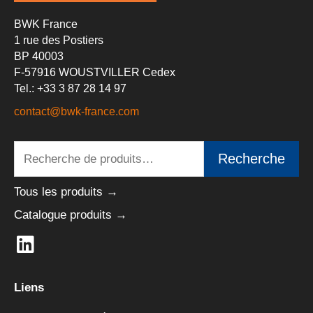
BWK France
1 rue des Postiers
BP 40003
F-57916 WOUSTVILLER Cedex
Tel.: +33 3 87 28 14 97
contact@bwk-france.com
Recherche
Recherche
pour :
Tous les produits →
Catalogue produits →
L
i
n
Liens
k