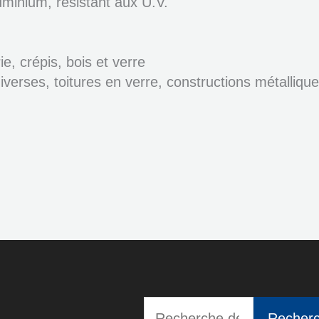
uminium, résistant aux U.V.
e, crépis, bois et verre
iverses, toitures en verre, constructions métalliqu
Recherche
Recher