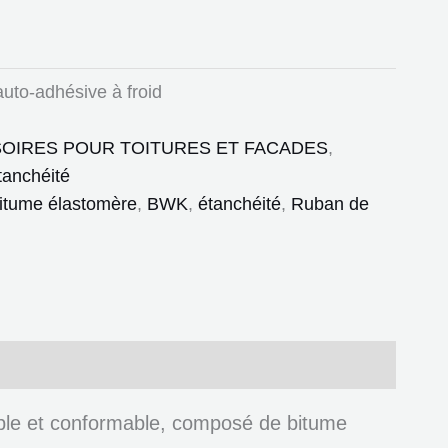
uto-adhésive à froid
OIRES POUR TOITURES ET FACADES
,
tanchéité
itume élastomère
,
BWK
,
étanchéité
,
Ruban de
uple et conformable, composé de bitume