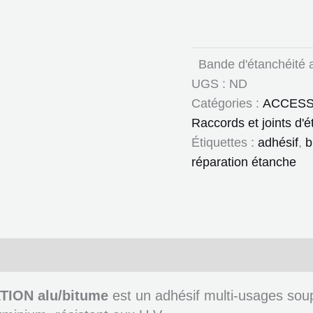
Bande d'étanchéité a
UGS :
ND
Catégories :
ACCESS
Raccords et joints d'é
Étiquettes :
adhésif
,
b
réparation étanche
ires
Documents
ION alu/bitume
est un adhésif multi-usages so