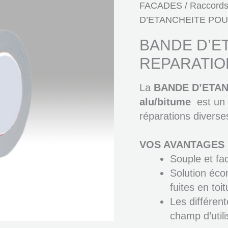
FACADES
/
Raccords 
D’ETANCHEITE POUR
BANDE D’E
REPARATION
La
BANDE D’ETA
alu/bitume
est un 
réparations diverses
VOS AVANTAGES
Souple et fa
Solution éco
fuites en toit
Les différen
champ d’utili