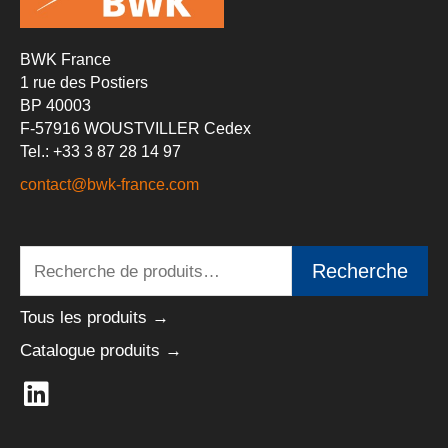
BWK France
1 rue des Postiers
BP 40003
F-57916 WOUSTVILLER Cedex
Tel.: +33 3 87 28 14 97
contact@bwk-france.com
Recherche
Recherche
pour :
Tous les produits →
Catalogue produits →
L
i
n