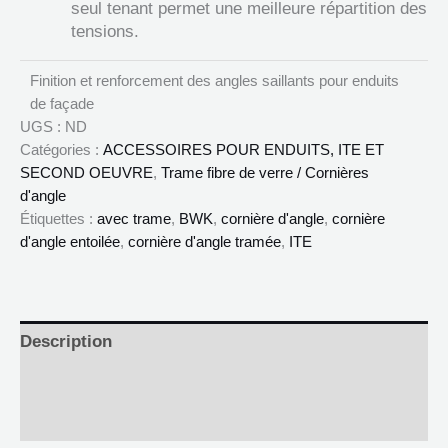
seul tenant permet une meilleure répartition des
tensions.
Finition et renforcement des angles saillants pour enduits
de façade
UGS :
ND
Catégories :
ACCESSOIRES POUR ENDUITS, ITE ET
SECOND OEUVRE
,
Trame fibre de verre / Cornières
d'angle
Étiquettes :
avec trame
,
BWK
,
cornière d'angle
,
cornière
d'angle entoilée
,
cornière d'angle tramée
,
ITE
Description
Informations complémentaires
Documents