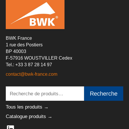
BWK France
1 rue des Postiers
BP 40003
F-57916 WOUSTVILLER Cedex
Tel.: +33 3 87 28 14 97
contact@bwk-france.com
Recherche
Recherche
pour :
Tous les produits →
Catalogue produits →
L