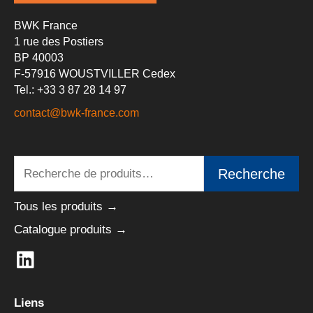
BWK France
1 rue des Postiers
BP 40003
F-57916 WOUSTVILLER Cedex
Tel.: +33 3 87 28 14 97
contact@bwk-france.com
Recherche
Recherche
pour :
Tous les produits →
Catalogue produits →
L
i
n
Liens
k